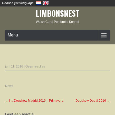
Choose you language
LIMBONSNEST
Welsh Corgi Pembroke Kennel
Menu
juni 11, 2016
|
Geen reacties
News
P
←
Int. Dogshow Madrid 2016 – Primavera
Dogshow Douai 2016
→
o
s
Geef een reactie