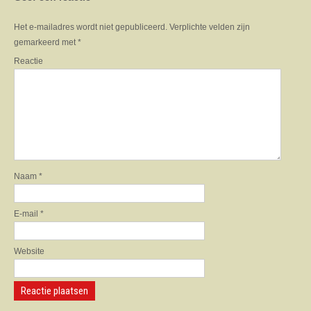
t
n
Het e-mailadres wordt niet gepubliceerd.
Verplichte velden zijn
a
gemarkeerd met
*
v
i
Reactie
g
a
t
i
o
n
Naam
*
E-mail
*
Website